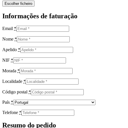
Informações de faturação
Email
*
Nome
*
Apelido
*
NIF
*
Morada
*
Localidade
*
Código postal
*
País
*
Telefone
*
Resumo do pedido