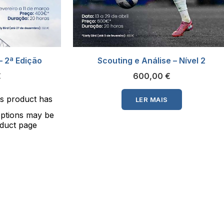
– 2ª Edição
Scouting e Análise – Nível 2
€
600,00
€
is product has
LER MAIS
options may be
duct page