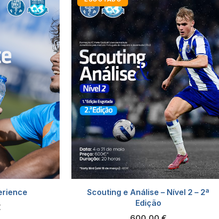
perience
Scouting e Análise – Nível 2 – 2ª
Edição
€
600,00
€