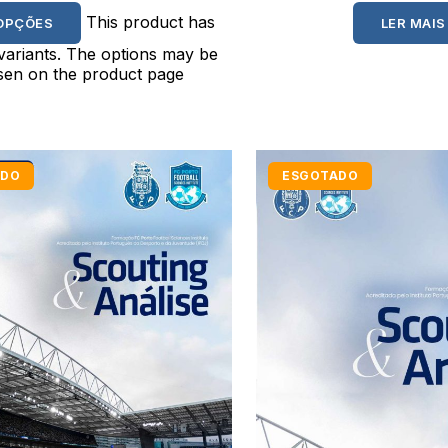
This product has
OPÇÕES
LER MAIS
 variants. The options may be
en on the product page
ADO
ESGOTADO