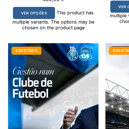
VER 
This product has
VER OPÇÕES
multiple
chos
multiple variants. The options may be
chosen on the product page
ESGOTADO
ESGOT