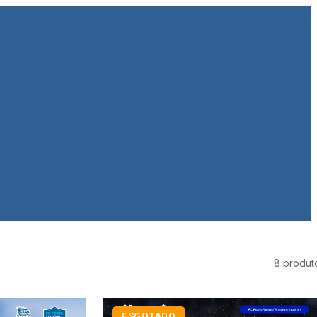
8 produt
ESGOTADO