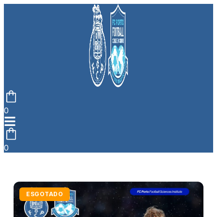
0
0
ESGOTADO