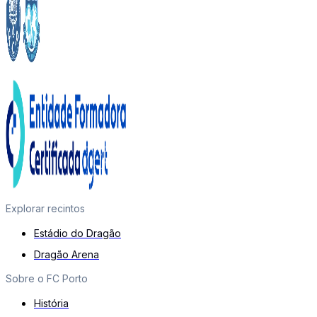
Explorar recintos
Estádio do Dragão
Dragão Arena
Sobre o FC Porto
História