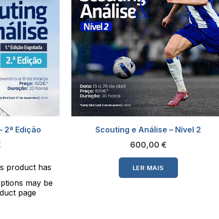
– 2ª Edição
Scouting e Análise – Nível 2
€
600,00
€
is product has
LER MAIS
options may be
duct page