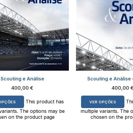
Scouting e Análise
Scouting e Análise 
400,00
€
400,00
This product has
Th
OPÇÕES
VER OPÇÕES
 variants. The options may be
multiple variants. The 
en on the product page
chosen on the pro