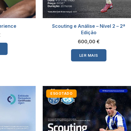
perience
Scouting e Análise – Nível 2 – 2ª
Edição
€
600,00
€
LER MAIS
ESGOTADO