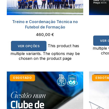
Treino e Coordenação Técnica no
Futebol de Formação
460,00
€
VER 
This product has
VER OPÇÕES
multiple
chos
multiple variants. The options may be
chosen on the product page
ESGOTADO
ESGOT