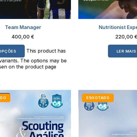
Team Manager
Nutritionist Ex
400,00
€
220,00
This product has
OPÇÕES
LER MAIS
 variants. The options may be
en on the product page
ADO
ESGOTADO